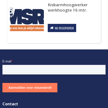
Knikarmhoogwerker
werkhoogte 16 mtr.
Original
Current
price
price
was:
is:
NU RESERVEREN
€1,012.40.
€404.96.
Contact