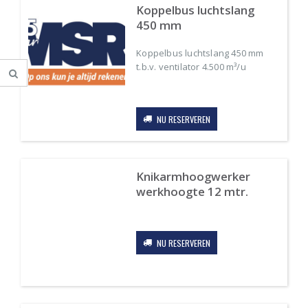
Koppelbus luchtslang
450 mm
Koppelbus luchtslang 450 mm
t.b.v. ventilator 4.500 m³/u
Original
Current
price
price
was:
is:
NU RESERVEREN
€2.89.
€1.16.
Knikarmhoogwerker
werkhoogte 12 mtr.
.
.
s
s
Original
Current
price
price
was:
is:
NU RESERVEREN
€661.16.
€264.46.