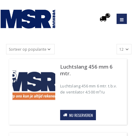
Luchtslang 456 mm 6
mtr.
Luchtslang 456 mm 6 mtr. t.b.v.
de ventilator 4.500 m³/u
Original
Current
price
price
was:
is:
NU RESERVEREN
€19.83.
€7.93.