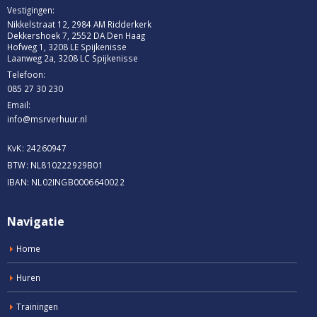
Vestigingen:
Nikkelstraat 12, 2984 AM Ridderkerk
Dekkershoek 7, 2552 DA Den Haag
Hofweg 1, 3208 LE Spijkenisse
Laanweg 2a, 3208 LC Spijkenisse
Telefoon:
085 27 30 230
Email:
info@msrverhuur.nl
KvK: 24260947
BTW: NL810222929B01
IBAN: NL02INGB0006640022
Navigatie
Home
Huren
Trainingen