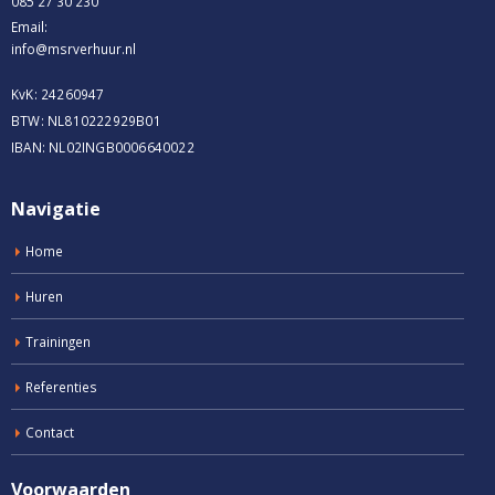
085 27 30 230
Email:
info@msrverhuur.nl
KvK: 24260947
BTW: NL810222929B01
IBAN: NL02INGB0006640022
Navigatie
Home
Huren
Trainingen
Referenties
Contact
Voorwaarden