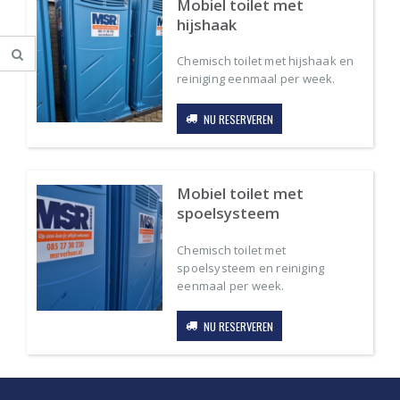
Mobiel toilet met
hijshaak
Chemisch toilet met hijshaak en
reiniging eenmaal per week.
NU RESERVEREN
Mobiel toilet met
spoelsysteem
.
.
Chemisch toilet met
spoelsysteem en reiniging
s
s
eenmaal per week.
NU RESERVEREN