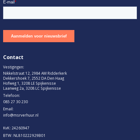
Contact
Vestigingen:
Nikkelstraat 12, 2984 AM Ridderkerk
Dekkershoek 7, 2552 DA Den Haag
Hofweg 1, 3208 LE Spijkenisse
.
.
Laanweg 2a, 3208 LC Spijkenisse
s
s
Telefoon:
085 27 30 230
Email:
info@msrverhuur.nl
KvK: 24260947
BTW: NL810222929B01