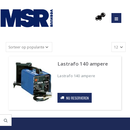
Lastrafo 140 ampere
Lastrafo 140 ampere
Original
Current
price
price
was:
is:
NU RESERVEREN
€65.00.
€26.00.