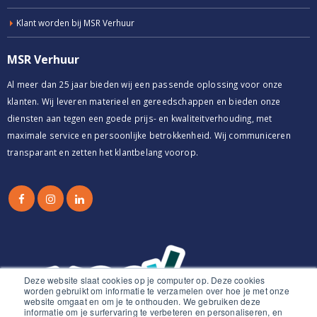
Klant worden bij MSR Verhuur
MSR Verhuur
Al meer dan 25 jaar bieden wij een passende oplossing voor onze
klanten. Wij leveren materieel en gereedschappen en bieden onze
diensten aan tegen een goede prijs- en kwaliteitverhouding, met
maximale service en persoonlijke betrokkenheid. Wij communiceren
transparant en zetten het klantbelang voorop.
Deze website slaat cookies op je computer op. Deze cookies
worden gebruikt om informatie te verzamelen over hoe je met onze
website omgaat en om je te onthouden. We gebruiken deze
informatie om je surfervaring te verbeteren en personaliseren, en