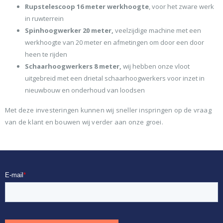
Rupstelescoop 16 meter werkhoogte
, voor het zware werk
in ruwterrein
Spinhoogwerker 20 meter,
veelzijdige machine met een
werkhoogte van 20 meter en afmetingen om door een door
heen te rijden
Schaarhoogwerkers 8 meter,
wij hebben onze vloot
uitgebreid met een drietal schaarhoogwerkers voor inzet in
nieuwbouw en onderhoud van loodsen
Met deze investeringen kunnen wij sneller inspringen op de vraag
van de klant en bouwen wij verder aan onze groei.