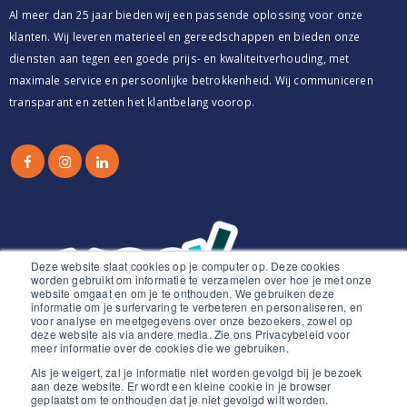
Al meer dan 25 jaar bieden wij een passende oplossing voor onze
klanten. Wij leveren materieel en gereedschappen en bieden onze
diensten aan tegen een goede prijs- en kwaliteitverhouding, met
maximale service en persoonlijke betrokkenheid. Wij communiceren
transparant en zetten het klantbelang voorop.
Deze website slaat cookies op je computer op. Deze cookies
worden gebruikt om informatie te verzamelen over hoe je met onze
website omgaat en om je te onthouden. We gebruiken deze
informatie om je surfervaring te verbeteren en personaliseren, en
voor analyse en meetgegevens over onze bezoekers, zowel op
deze website als via andere media. Zie ons Privacybeleid voor
meer informatie over de cookies die we gebruiken.
Als je weigert, zal je informatie niet worden gevolgd bij je bezoek
aan deze website. Er wordt een kleine cookie in je browser
geplaatst om te onthouden dat je niet gevolgd wilt worden.
© 2021. All Rights Reserved