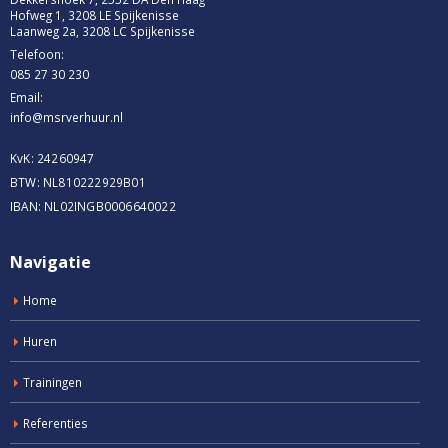
Hofweg 1, 3208 LE Spijkenisse
Laanweg 2a, 3208 LC Spijkenisse
Telefoon:
085 27 30 230
Email:
info@msrverhuur.nl
KvK: 24260947
BTW: NL810222929B01
IBAN: NL02INGB0006640022
Navigatie
Home
Huren
Trainingen
Referenties