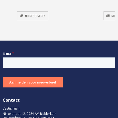
Original
Current
price
price
was:
is:
NU RESERVEREN
NU R
€16.00.
€6.40.
Contact
Vestigingen:
Nikkelstraat 12, 2984 AM Ridderkerk
Dekkershoek 7, 2552 DA Den Haag