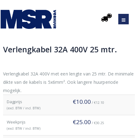
Verlengkabel 32A 400V 25 mtr.
Original
Current
price
price
was:
is:
Verlengkabel 32A 400V met een lengte van 25 mtr. De minimale
€25.00.
€10.00.
dikte van de kabels is 5x6mm². Ook langere huurperiode
mogelijk.
€10.00
Dagprijs
/ €12.10
(excl. BTW / incl. BTW)
€25.00
Weekprijs
/ €30.25
(excl. BTW / incl. BTW)