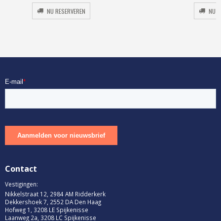
was:
is:
NU RESERVEREN
NU R
€54.00.
€21.60.
Contact
Vestigingen:
Nikkelstraat 12, 2984 AM Ridderkerk
Dekkershoek 7, 2552 DA Den Haag
Hofweg 1, 3208 LE Spijkenisse
Laanweg 2a, 3208 LC Spijkenisse