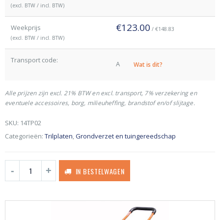
(excl. BTW / incl. BTW)
€123.00
Weekprijs
/ €148.83
(excl. BTW / incl. BTW)
Transport code:
A
Wat is dit?
Alle prijzen zijn excl. 21% BTW en excl. transport, 7% verzekering en
eventuele accessoires, borg, milieuheffing, brandstof en/of slijtage.
SKU:
14TP02
Categorieën:
Trilplaten
,
Grondverzet en tuingereedschap
IN BESTELWAGEN