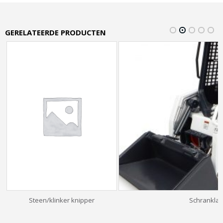
GERELATEERDE PRODUCTEN
Steen/klinker knipper
Schranklade
Original
Current
price
price