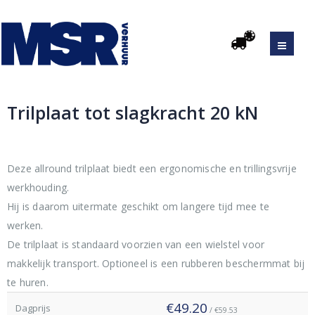
Trilplaat tot slagkracht 20 kN
Original
Current
price
price
was:
is:
Deze allround trilplaat biedt een ergonomische en trillingsvrije
€123.00.
€49.20.
werkhouding.
Hij is daarom uitermate geschikt om langere tijd mee te
werken.
De trilplaat is standaard voorzien van een wielstel voor
makkelijk transport. Optioneel is een rubberen beschermmat bij
te huren.
€49.20
Dagprijs
/ €59.53