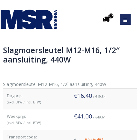
Slagmoersleutel M12-M16, 1/2″
aansluiting, 440W
Original
Current
price
price
was:
is:
Slagmoersleutel M12-M16, 1/2î aansluiting, 440W
€41.00.
€16.40.
€16.40
Dagprijs
/ €19.84
(excl. BTW / incl. BTW)
€41.00
Weekprijs
/ €49.61
(excl. BTW / incl. BTW)
Transport code:
A
Wat is dit?