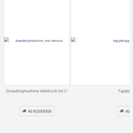
Draadsnijmachine elektrisch tot 2″
Tapijtstr
Original
Current
price
price
was:
is:
NU RESERVEREN
NU R
€105.00.
€42.00.