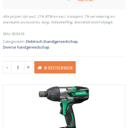
Alle prijzen zijn excl. 21% BTW en excl. transport, 7% verzekering en
eventuele accessoires, borg, milieuheffing, brandstof en/of slijtage.
SKU:
05SA16
Categorieën:
Elektrisch (hand)gereedschap
,
Diverse handgereedschap
IN BESTELWAGEN