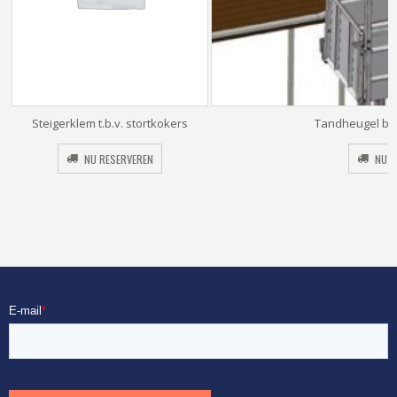
Steigerklem t.b.v. stortkokers
Tandheugel bo
NU RESERVEREN
NU R