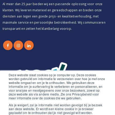
Al meer dan 25 jaar bieden wij een passende oplossing voor onze
klanten. Wij leveren materieel en gereedschappen en bieden onze
diensten aan tegen een goede prijs- en kwaliteitverhouding, met
maximale service en persoonlijke betrokkenheid. Wij communiceren
transparant en zetten het klantbelang voorop.
Deze website slaat cookies op je computer op. Deze cookies
worden gebruikt om informatie te verzamelen over hoe je met onze
website omgaat en om je te onthouden. We gebruiken deze
informatie om je surfervaring te verbeteren en personaliseren, en
voor analyse en meetgegevens over onze bezoekers, zowel op
deze website als via andere media. Zie ons Privacybeleid voor
meer informatie over de cookies die we gebruiken.
Als je weigert, zal je informatie niet worden gevolgd bij je bezoek
aan deze website. Er wordt een kleine cookie in je browser
geplaatst om te onthouden dat je niet gevolgd wilt worden.
© 2021. All Rights Reserved