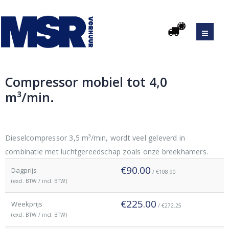
Compressor mobiel tot 4,0
m³/min.
Original
Current
price
price
was:
is:
Dieselcompressor 3,5 m³/min, wordt veel geleverd in
€225.00.
€90.00.
combinatie met luchtgereedschap zoals onze breekhamers.
€90.00
Dagprijs
/ €108.90
(excl. BTW / incl. BTW)
€225.00
Weekprijs
/ €272.25
(excl. BTW / incl. BTW)