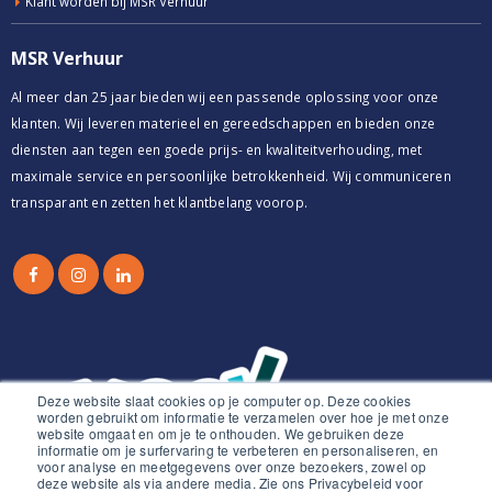
Klant worden bij MSR Verhuur
MSR Verhuur
Al meer dan 25 jaar bieden wij een passende oplossing voor onze
klanten. Wij leveren materieel en gereedschappen en bieden onze
diensten aan tegen een goede prijs- en kwaliteitverhouding, met
maximale service en persoonlijke betrokkenheid. Wij communiceren
transparant en zetten het klantbelang voorop.
Deze website slaat cookies op je computer op. Deze cookies
worden gebruikt om informatie te verzamelen over hoe je met onze
website omgaat en om je te onthouden. We gebruiken deze
informatie om je surfervaring te verbeteren en personaliseren, en
voor analyse en meetgegevens over onze bezoekers, zowel op
deze website als via andere media. Zie ons Privacybeleid voor