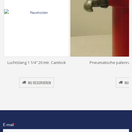
Luchtslang 1 1/4″ 20 mtr. Camlock
Pneumatische palenramm
Original
Current
price
price
was:
is:
NU RESERVEREN
NU R
€32.00.
€12.80.