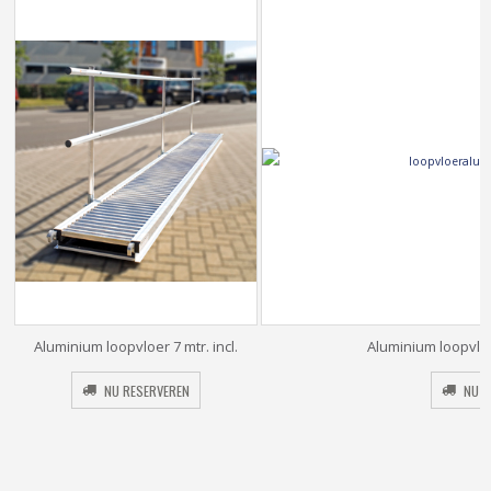
Aluminium loopvloer 7 mtr. incl.
Aluminium loopvloer
leuning
NU RESERVEREN
NU R